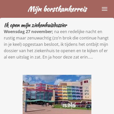
Ga
Mijn borstkankerreis
direct
naar
Ik open mijn ziekenhuisdossier
de
hoofdinhoud
Woensdag 27 november;
na een redelijke nacht en
rustig maar zenuwachtig (zo’n brok die continue hangt
in je keel) opgestaan besloot, ik tijdens het ontbijt mijn
dossier van het ziekenhuis te openen en te kijken of er
al een uitslag in zat. En ja hoor deze zat erin.....